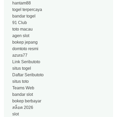
hantam88
togel terpercaya
bandar togel
91 Club
toto macau
agen slot
bokep jepang
domtoto resmi
azura77
Link Seributoto
situs togel
Daftar Seributoto
situs toto
Teams Web
bandar slot
bokep berbayar
สล็อต 2026
slot