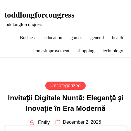
Skip
to
toddlongforcongress
content
toddlongforcongress
Business
education
games
general
health
home-improvement
shopping
technology
Uncategorized
Invitații Digitale Nuntă: Eleganță și
Inovație în Era Modernă
December 2, 2025
Emily